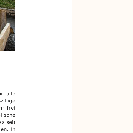
r alle
illige
r frei
lische
as seit
en. In