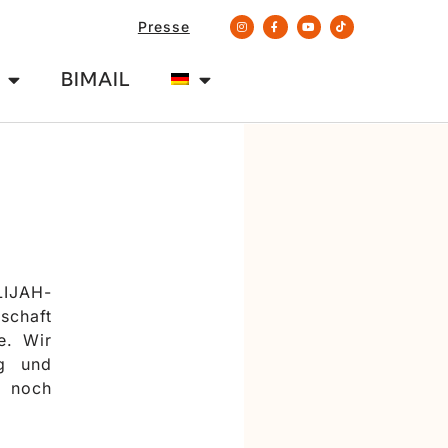
Presse
BIMAIL
LIJAH-
chaft
e. Wir
ng und
r noch