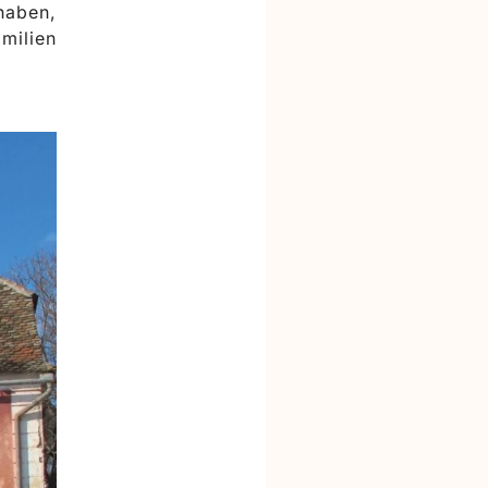
 haben,
milien