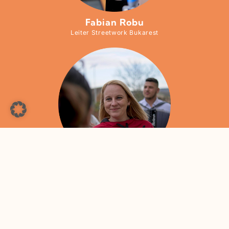
Fabian Robu
Leiter Streetwork Bukarest
Larisa Oprea
Leiterin Sozialzentrum, Casa Martin