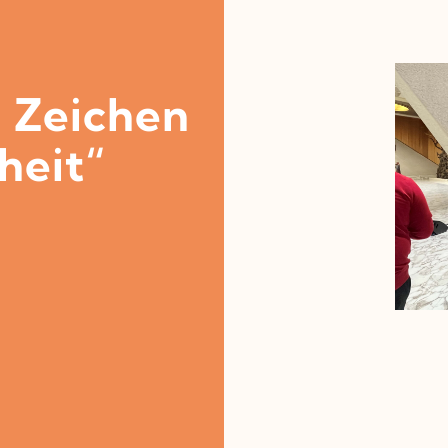
n Zeichen
heit“