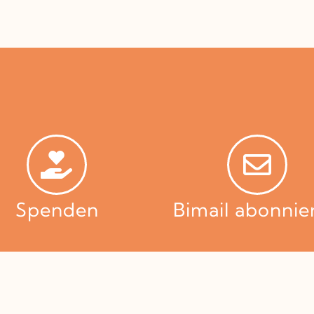
Spenden
Bimail abonnie
SPENDEN
IBAN: AT66 1630 0001 3019 8724 | BIC: BTVAAT22