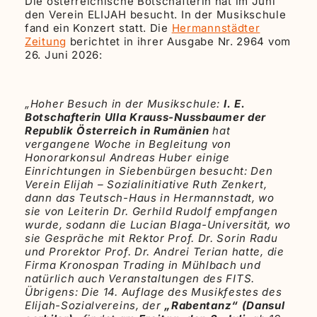
Die österreichische Botschafterin hat im Juni
den Verein ELIJAH besucht. In der Musikschule
fand ein Konzert statt. Die
Hermannstädter
Zeitung
berichtet in ihrer Ausgabe Nr. 2964 vom
26. Juni 2026:
„Hoher Besuch in der Musikschule:
I. E.
Botschafterin Ulla Krauss-Nussbaumer der
Republik Österreich in Rumänien
hat
vergangene Woche in Begleitung von
Honorarkonsul Andreas Huber einige
Einrichtungen in Siebenbürgen besucht: Den
Verein Elijah – Sozialinitiative Ruth Zenkert,
dann das Teutsch-Haus in Hermannstadt, wo
sie von Leiterin Dr. Gerhild Rudolf empfangen
wurde, sodann die Lucian Blaga-Universität, wo
sie Gespräche mit Rektor Prof. Dr. Sorin Radu
und Prorektor Prof. Dr. Andrei Terian hatte, die
Firma Kronospan Trading in Mühlbach und
natürlich auch Veranstaltungen des FITS.
Übrigens: Die 14. Auflage des Musikfestes des
Elijah-Sozialvereins, der
„Rabentanz“ (Dansul