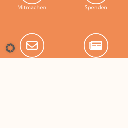
Mitmachen
Spenden
Bimail abonnieren
Briefe aus Rumänien
SPENDEN
IBAN: AT66 1630 0001 3019 8724 | BIC: BTVAAT22