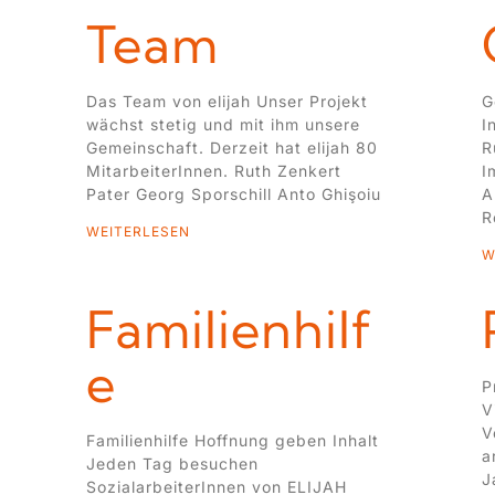
Team
Das Team von elijah Unser Projekt
G
wächst stetig und mit ihm unsere
I
Gemeinschaft. Derzeit hat elijah 80
R
MitarbeiterInnen. Ruth Zenkert
I
Pater Georg Sporschill Anto Ghişoiu
A
R
WEITERLESEN
W
Familienhilf
e
P
V
V
Familienhilfe Hoffnung geben Inhalt
a
Jeden Tag besuchen
J
SozialarbeiterInnen von ELIJAH