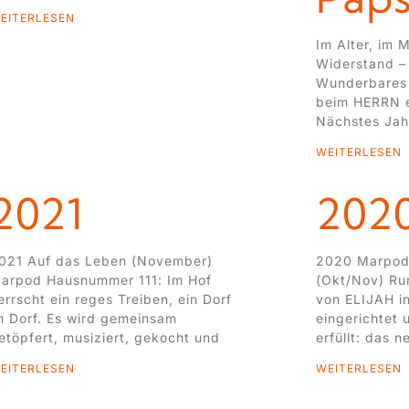
EITERLESEN
Im Alter, im M
Widerstand – 
Wunderbares 
beim HERRN 
Nächstes Jah
WEITERLESEN
2021
202
021 Auf das Leben (November)
2020 Marpod
arpod Hausnummer 111: Im Hof
(Okt/Nov) Ru
errscht ein reges Treiben, ein Dorf
von ELIJAH i
m Dorf. Es wird gemeinsam
eingerichtet
etöpfert, musiziert, gekocht und
erfüllt: das n
EITERLESEN
WEITERLESEN