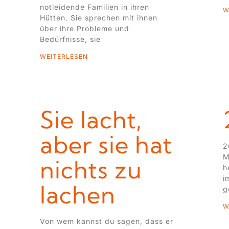
notleidende Familien in ihren
W
Hütten. Sie sprechen mit ihnen
über ihre Probleme und
Bedürfnisse, sie
WEITERLESEN
Sie lacht,
aber sie hat
2
M
nichts zu
h
i
lachen
g
W
Von wem kannst du sagen, dass er