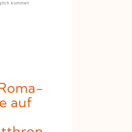
glich kommen
 Roma-
e auf
tthron