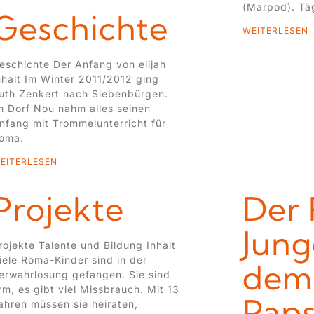
(Marpod). Tä
Geschichte
WEITERLESEN
eschichte Der Anfang von elijah
nhalt Im Winter 2011/2012 ging
uth Zenkert nach Siebenbürgen.
m Dorf Nou nahm alles seinen
nfang mit Trommelunterricht für
oma.
EITERLESEN
Projekte
Der
Jung
rojekte Talente und Bildung Inhalt
iele Roma-Kinder sind in der
dem
erwahrlosung gefangen. Sie sind
rm, es gibt viel Missbrauch. Mit 13
Paps
ahren müssen sie heiraten,