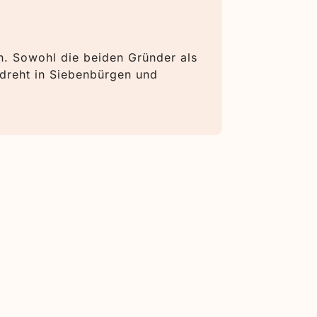
Zum 80.
en. Sowohl die beiden Gründer als
„Wo werde i
dreht in Siebenbürgen und
rumänischen
Ordensgemei
Vorarlberg: 
»