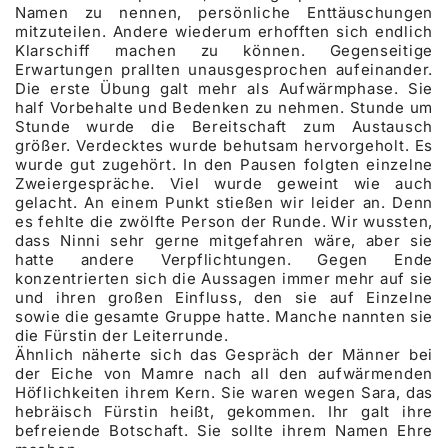
Namen zu nennen, persönliche Enttäuschungen
mitzuteilen. Andere wiederum erhofften sich endlich
Klarschiff machen zu können. Gegenseitige
Erwartungen prallten unausgesprochen aufeinander.
Die erste Übung galt mehr als Aufwärmphase. Sie
half Vorbehalte und Bedenken zu nehmen. Stunde um
Stunde wurde die Bereitschaft zum Austausch
größer. Verdecktes wurde behutsam hervorgeholt. Es
wurde gut zugehört. In den Pausen folgten einzelne
Zweiergespräche. Viel wurde geweint wie auch
gelacht. An einem Punkt stießen wir leider an. Denn
es fehlte die zwölfte Person der Runde. Wir wussten,
dass Ninni sehr gerne mitgefahren wäre, aber sie
hatte andere Verpflichtungen. Gegen Ende
konzentrierten sich die Aussagen immer mehr auf sie
und ihren großen Einfluss, den sie auf Einzelne
sowie die gesamte Gruppe hatte. Manche nannten sie
die Fürstin der Leiterrunde.
Ähnlich näherte sich das Gespräch der Männer bei
der Eiche von Mamre nach all den aufwärmenden
Höflichkeiten ihrem Kern. Sie waren wegen Sara, das
hebräisch Fürstin heißt, gekommen. Ihr galt ihre
befreiende Botschaft. Sie sollte ihrem Namen Ehre