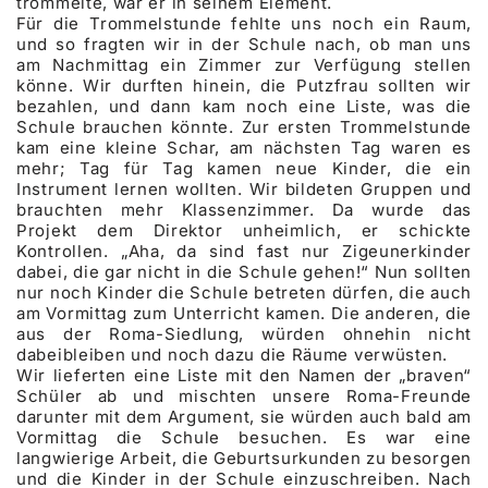
trommelte, war er in seinem Element.
Für die Trommelstunde fehlte uns noch ein Raum,
und so fragten wir in der Schule nach, ob man uns
am Nachmittag ein Zimmer zur Verfügung stellen
könne. Wir durften hinein, die Putzfrau sollten wir
bezahlen, und dann kam noch eine Liste, was die
Schule brauchen könnte. Zur ersten Trommelstunde
kam eine kleine Schar, am nächsten Tag waren es
mehr; Tag für Tag kamen neue Kinder, die ein
Instrument lernen wollten. Wir bildeten Gruppen und
brauchten mehr Klassenzimmer. Da wurde das
Projekt dem Direktor unheimlich, er schickte
Kontrollen. „Aha, da sind fast nur Zigeunerkinder
dabei, die gar nicht in die Schule gehen!“ Nun sollten
nur noch Kinder die Schule betreten dürfen, die auch
am Vormittag zum Unterricht kamen. Die anderen, die
aus der Roma-Siedlung, würden ohnehin nicht
dabeibleiben und noch dazu die Räume verwüsten.
Wir lieferten eine Liste mit den Namen der „braven“
Schüler ab und mischten unsere Roma-Freunde
darunter mit dem Argument, sie würden auch bald am
Vormittag die Schule besuchen. Es war eine
langwierige Arbeit, die Geburtsurkunden zu besorgen
und die Kinder in der Schule einzuschreiben. Nach