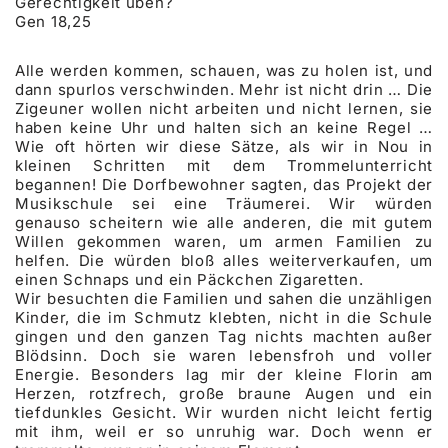
Gerechtigkeit üben?
Gen 18,25
Alle werden kommen, schauen, was zu holen ist, und
dann spurlos verschwinden. Mehr ist nicht drin … Die
Zigeuner wollen nicht arbeiten und nicht lernen, sie
haben keine Uhr und halten sich an keine Regel …
Wie oft hörten wir diese Sätze, als wir in Nou in
kleinen Schritten mit dem Trommelunterricht
begannen! Die Dorfbewohner sagten, das Projekt der
Musikschule sei eine Träumerei. Wir würden
genauso scheitern wie alle anderen, die mit gutem
Willen gekommen waren, um armen Familien zu
helfen. Die würden bloß alles weiterverkaufen, um
einen Schnaps und ein Päckchen Zigaretten.
Wir besuchten die Familien und sahen die unzähligen
Kinder, die im Schmutz klebten, nicht in die Schule
gingen und den ganzen Tag nichts machten außer
Blödsinn. Doch sie waren lebensfroh und voller
Energie. Besonders lag mir der kleine Florin am
Herzen, rotzfrech, große braune Augen und ein
tiefdunkles Gesicht. Wir wurden nicht leicht fertig
mit ihm, weil er so unruhig war. Doch wenn er