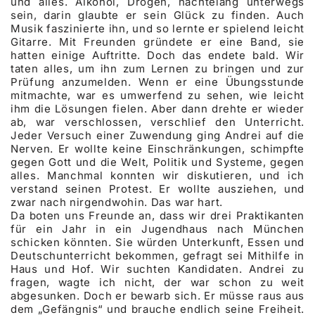
und alles. Alkohol, Drogen, nächtelang unterwegs
sein, darin glaubte er sein Glück zu finden. Auch
Musik faszinierte ihn, und so lernte er spielend leicht
Gitarre. Mit Freunden gründete er eine Band, sie
hatten einige Auftritte. Doch das endete bald. Wir
taten alles, um ihn zum Lernen zu bringen und zur
Prüfung anzumelden. Wenn er eine Übungsstunde
mitmachte, war es umwerfend zu sehen, wie leicht
ihm die Lösungen fielen. Aber dann drehte er wieder
ab, war verschlossen, verschlief den Unterricht.
Jeder Versuch einer Zuwendung ging Andrei auf die
Nerven. Er wollte keine Einschränkungen, schimpfte
gegen Gott und die Welt, Politik und Systeme, gegen
alles. Manchmal konnten wir diskutieren, und ich
verstand seinen Protest. Er wollte ausziehen, und
zwar nach nirgendwohin. Das war hart.
Da boten uns Freunde an, dass wir drei Praktikanten
für ein Jahr in ein Jugendhaus nach München
schicken könnten. Sie würden Unterkunft, Essen und
Deutschunterricht bekommen, gefragt sei Mithilfe in
Haus und Hof. Wir suchten Kandidaten. Andrei zu
fragen, wagte ich nicht, der war schon zu weit
abgesunken. Doch er bewarb sich. Er müsse raus aus
dem „Gefängnis“ und brauche endlich seine Freiheit.