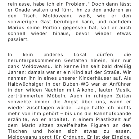
reinlasse, habe ich ein Problem.“ Doch dann lässt
er Gnade walten und führt ihn zu den anderen an
den Tisch. Moldoveanu weiß, wie er den
schwierigen Gast beruhigen kann, und nachdem
Marius seine Portion gegessen hat, soll er auch
schnell wieder hinaus, bevor wieder etwas
passiert.
In kein anderes Lokal dürfen die
heruntergekommenen Gestalten hinein, hier nur
dank Moldoveanu. Ich kenne ihn seit bald dreißig
Jahren; damals war er ein Kind auf der Straße. Wir
nahmen ihn in eines unserer Kinderhäuser auf. Als
Halbwüchsiger in der Buben-WG war er Anführer
in den wilden Nächten mit Alkohol, lauter Musik,
zertrümmerten Möbeln. Auch in ruhigen Zeiten
schwebte immer die Angst über uns, wann er
wieder zuschlagen würde. Lange hatte ich nichts
mehr von ihm gehört – bis uns die Bahnhofsbande
erzählte, wo er arbeitet. In einem Plastikzelt auf
dem Markt sitzen zweifelhafte Figuren an den
Tischen und holen sich etwas zu essen.
Moldoveanu sorgt für Ordnung. Er ist der Einzige,