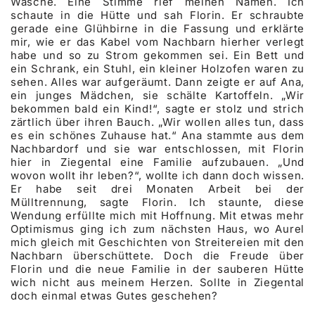
Wäsche. Eine Stimme rief meinen Namen. Ich
schaute in die Hütte und sah Florin. Er schraubte
gerade eine Glühbirne in die Fassung und erklärte
mir, wie er das Kabel vom Nachbarn hierher verlegt
habe und so zu Strom gekommen sei. Ein Bett und
ein Schrank, ein Stuhl, ein kleiner Holzofen waren zu
sehen. Alles war aufgeräumt. Dann zeigte er auf Ana,
ein junges Mädchen, sie schälte Kartoffeln. „Wir
bekommen bald ein Kind!“, sagte er stolz und strich
zärtlich über ihren Bauch. „Wir wollen alles tun, dass
es ein schönes Zuhause hat.“ Ana stammte aus dem
Nachbardorf und sie war entschlossen, mit Florin
hier in Ziegental eine Familie aufzubauen. „Und
wovon wollt ihr leben?“, wollte ich dann doch wissen.
Er habe seit drei Monaten Arbeit bei der
Mülltrennung, sagte Florin. Ich staunte, diese
Wendung erfüllte mich mit Hoffnung. Mit etwas mehr
Optimismus ging ich zum nächsten Haus, wo Aurel
mich gleich mit Geschichten von Streitereien mit den
Nachbarn überschüttete. Doch die Freude über
Florin und die neue Familie in der sauberen Hütte
wich nicht aus meinem Herzen. Sollte in Ziegental
doch einmal etwas Gutes geschehen?