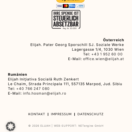
Österreich
Elijah. Pater Georg Sporschill SJ. Soziale Werke
Lagergasse 1/4, 1030 Wien
Tel:
+43 1 952 60 00
E-Mail:
office.wien@elijah.at
Rumänien
Elijah Iniţiativa Socială Ruth Zenkert
Le Chaim, Strada Principala 111, 557135 Marpod, Jud. Sibiu
Tel:
+40 766 247 080
E-Mail:
info.hosman@elijah.ro
KONTAKT
IMPRESSUM
DATENSCHUTZ
© 2026 ELIJAH |
WEB-SUPPORT:
NETengine GmbH