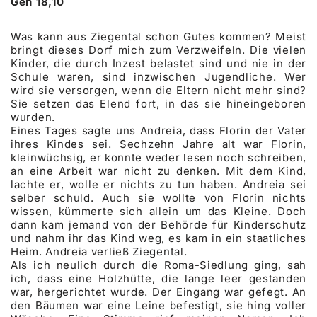
Gen 18,10
Was kann aus Ziegental schon Gutes kommen? Meist
bringt dieses Dorf mich zum Verzweifeln. Die vielen
Kinder, die durch Inzest belastet sind und nie in der
Schule waren, sind inzwischen Jugendliche. Wer
wird sie versorgen, wenn die Eltern nicht mehr sind?
Sie setzen das Elend fort, in das sie hineingeboren
wurden.
Eines Tages sagte uns Andreia, dass Florin der Vater
ihres Kindes sei. Sechzehn Jahre alt war Florin,
kleinwüchsig, er konnte weder lesen noch schreiben,
an eine Arbeit war nicht zu denken. Mit dem Kind,
lachte er, wolle er nichts zu tun haben. Andreia sei
selber schuld. Auch sie wollte von Florin nichts
wissen, kümmerte sich allein um das Kleine. Doch
dann kam jemand von der Behörde für Kinderschutz
und nahm ihr das Kind weg, es kam in ein staatliches
Heim. Andreia verließ Ziegental.
Als ich neulich durch die Roma-Siedlung ging, sah
ich, dass eine Holzhütte, die lange leer gestanden
war, hergerichtet wurde. Der Eingang war gefegt. An
den Bäumen war eine Leine befestigt, sie hing voller