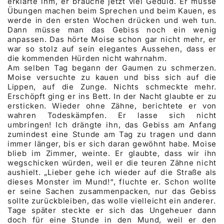
erklärte ihm, er brauche jetzt viel Geduld. Er müsse
Übungen machen beim Sprechen und beim Kauen, es
werde in den ersten Wochen drücken und weh tun.
Dann müsse man das Gebiss noch ein wenig
anpassen. Das hörte Moise schon gar nicht mehr, er
war so stolz auf sein elegantes Aussehen, dass er
die kommenden Hürden nicht wahrnahm.
Am selben Tag begann der Gaumen zu schmerzen.
Moise versuchte zu kauen und biss sich auf die
Lippen, auf die Zunge. Nichts schmeckte mehr.
Erschöpft ging er ins Bett. In der Nacht glaubte er zu
ersticken. Wieder ohne Zähne, berichtete er von
wahren Todeskämpfen. Er lasse sich nicht
umbringen! Ich drängte ihn, das Gebiss am Anfang
zumindest eine Stunde am Tag zu tragen und dann
immer länger, bis er sich daran gewöhnt habe. Moise
blieb im Zimmer, weinte. Er glaubte, dass wir ihn
wegschicken würden, weil er die teuren Zähne nicht
aushielt. „Lieber gehe ich wieder auf die Straße als
dieses Monster im Mund!“, fluchte er. Schon wollte
er seine Sachen zusammenpacken, nur das Gebiss
sollte zurückbleiben, das wolle vielleicht ein anderer.
Tage später steckte er sich das Ungeheuer dann
doch für eine Stunde in den Mund, weil er den