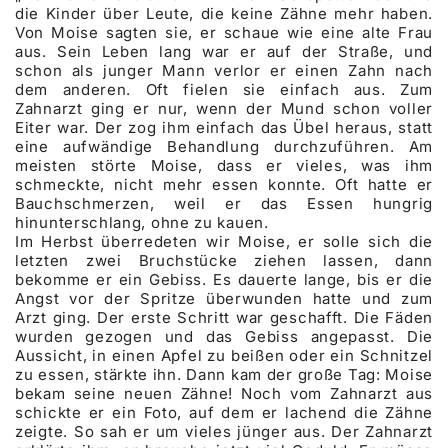
die Kinder über Leute, die keine Zähne mehr haben.
Von Moise sagten sie, er schaue wie eine alte Frau
aus. Sein Leben lang war er auf der Straße, und
schon als junger Mann verlor er einen Zahn nach
dem anderen. Oft fielen sie einfach aus. Zum
Zahnarzt ging er nur, wenn der Mund schon voller
Eiter war. Der zog ihm einfach das Übel heraus, statt
eine aufwändige Behandlung durchzuführen. Am
meisten störte Moise, dass er vieles, was ihm
schmeckte, nicht mehr essen konnte. Oft hatte er
Bauchschmerzen, weil er das Essen hungrig
hinunterschlang, ohne zu kauen.
Im Herbst überredeten wir Moise, er solle sich die
letzten zwei Bruchstücke ziehen lassen, dann
bekomme er ein Gebiss. Es dauerte lange, bis er die
Angst vor der Spritze überwunden hatte und zum
Arzt ging. Der erste Schritt war geschafft. Die Fäden
wurden gezogen und das Gebiss angepasst. Die
Aussicht, in einen Apfel zu beißen oder ein Schnitzel
zu essen, stärkte ihn. Dann kam der große Tag: Moise
bekam seine neuen Zähne! Noch vom Zahnarzt aus
schickte er ein Foto, auf dem er lachend die Zähne
zeigte. So sah er um vieles jünger aus. Der Zahnarzt