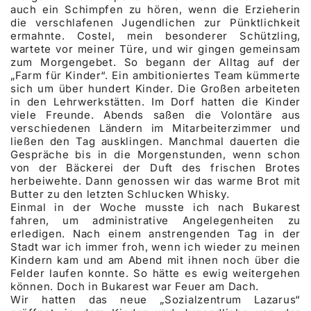
auch ein Schimpfen zu hören, wenn die Erzieherin
die verschlafenen Jugendlichen zur Pünktlichkeit
ermahnte. Costel, mein besonderer Schützling,
wartete vor meiner Türe, und wir gingen gemeinsam
zum Morgengebet. So begann der Alltag auf der
„Farm für Kinder“. Ein ambitioniertes Team kümmerte
sich um über hundert Kinder. Die Großen arbeiteten
in den Lehrwerkstätten. Im Dorf hatten die Kinder
viele Freunde. Abends saßen die Volontäre aus
verschiedenen Ländern im Mitarbeiterzimmer und
ließen den Tag ausklingen. Manchmal dauerten die
Gespräche bis in die Morgenstunden, wenn schon
von der Bäckerei der Duft des frischen Brotes
herbeiwehte. Dann genossen wir das warme Brot mit
Butter zu den letzten Schlucken Whisky.
Einmal in der Woche musste ich nach Bukarest
fahren, um administrative Angelegenheiten zu
erledigen. Nach einem anstrengenden Tag in der
Stadt war ich immer froh, wenn ich wieder zu meinen
Kindern kam und am Abend mit ihnen noch über die
Felder laufen konnte. So hätte es ewig weitergehen
können. Doch in Bukarest war Feuer am Dach.
Wir hatten das neue „Sozialzentrum Lazarus“