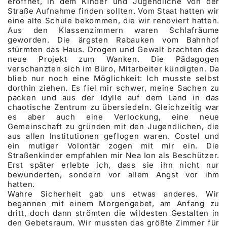
eröffnet, in dem Kinder und Jugendliche von der
Straße Aufnahme finden sollten. Vom Staat hatten wir
eine alte Schule bekommen, die wir renoviert hatten.
Aus den Klassenzimmern waren Schlafräume
geworden. Die ärgsten Rabauken vom Bahnhof
stürmten das Haus. Drogen und Gewalt brachten das
neue Projekt zum Wanken. Die Pädagogen
verschanzten sich im Büro, Mitarbeiter kündigten. Da
blieb nur noch eine Möglichkeit: Ich musste selbst
dorthin ziehen. Es fiel mir schwer, meine Sachen zu
packen und aus der Idylle auf dem Land in das
chaotische Zentrum zu übersiedeln. Gleichzeitig war
es aber auch eine Verlockung, eine neue
Gemeinschaft zu gründen mit den Jugendlichen, die
aus allen Institutionen geflogen waren. Costel und
ein mutiger Volontär zogen mit mir ein. Die
Straßenkinder empfahlen mir Nea Ion als Beschützer.
Erst später erlebte ich, dass sie ihn nicht nur
bewunderten, sondern vor allem Angst vor ihm
hatten.
Wahre Sicherheit gab uns etwas anderes. Wir
begannen mit einem Morgengebet, am Anfang zu
dritt, doch dann strömten die wildesten Gestalten in
den Gebetsraum. Wir mussten das größte Zimmer für