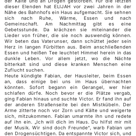
der Kälte und an Drogen gestorben. Für die letzten
dieser Elenden hat ELIJAH vor zwei Jahren in der
Nähe des Bahnhofs ein Haus aufgemacht. Sie sehnen
sich nach Ruhe, Wärme, Essen und nach
Gemeinschaft. Am Nachmittag gibt es eine
Gebetsstunde. Da krächzen sie miteinander die
Lieder von früher, die sie noch auswendig können.
Wir beten das Vaterunser, dann schüttet jeder sein
Herz in langen Fürbitten aus. Beim anschließenden
Essen und heißen Tee leuchtet Himmel herein in das
dunkle Leben. Vor allem jetzt, wo die Nächte
bitterkalt sind und diese kranken Menschen eine
Zuflucht suchen.
Heute kündigte Fabian, der Hausleiter, beim Essen
an, dass einige bei uns im Haus übernachten
könnten. Sofort begann ein Gerangel, wer hier
schlafen dürfe. Noch bevor er die Plätze vergab,
ging Fabian hinaus und suchte Victor. Er fand ihn auf
der anderen Straßenseite bei den Mistkübeln. Der
Arme zitterte noch vor Zorn und Kälte und weigerte
sich, mitzukommen. Fabian umarmte ihn und redete
auf ihn ein. „Ich will dich im Haus. Du hilfst mir mit
der Musik. Wir sind doch Freunde“, warb Fabian um
den Drogensüchtigen. Da entspannte Victor sich, und