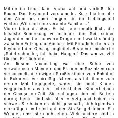
Mitten im Lied stand Victor auf und verließ den
Raum. Das Keyboard verstummte. Kurz hielten alle
den Atem an, dann sangen sie ihr Lieblingslied
weiter: „Wir sind eine vereinte Familie …“
Victor blieb draußen. Er ist sehr empfindlich, die
leiseste Bemerkung verunsichert ihn. Seit seiner
Jugend nimmt er schwere Drogen und wankt ständig
zwischen Entzug und Absturz. Mit Freude hatte er am
Keyboard den Gesang begleitet. Bis einer meckerte:
„Spiel schneller, ich habe Hunger.“ Das war zu viel
für ihn. Er flüchtete.
An diesem Nachmittag war eine Schar von
verwahrlosten Männern und Frauen im Sozialzentrum
versammelt, die ewigen Straßenkinder vom Bahnhof
in Bukarest. Vor dreißig Jahren, als ich ihnen zum
ersten Mal begegnete, waren sie noch Kinder,
weggelaufen aus den schrecklichen Kinderheimen
der Ceaușescu-Zeit. Sie schlugen sich mit Betteln
durch; heute sind sie über Vierzig und haben es
schwer. Sie haben es nicht geschafft, sich irgendwo
einzufügen und sind auf der Straße geblieben. Ein
Wunder, dass sie noch leben. Viele andere sind in