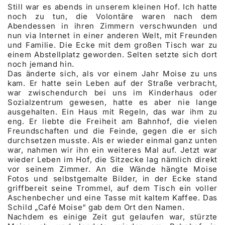
Still war es abends in unserem kleinen Hof. Ich hatte
noch zu tun, die Volontäre waren nach dem
Abendessen in ihren Zimmern verschwunden und
nun via Internet in einer anderen Welt, mit Freunden
und Familie. Die Ecke mit dem großen Tisch war zu
einem Abstellplatz geworden. Selten setzte sich dort
noch jemand hin.
Das änderte sich, als vor einem Jahr Moise zu uns
kam. Er hatte sein Leben auf der Straße verbracht,
war zwischendurch bei uns im Kinderhaus oder
Sozialzentrum gewesen, hatte es aber nie lange
ausgehalten. Ein Haus mit Regeln, das war ihm zu
eng. Er liebte die Freiheit am Bahnhof, die vielen
Freundschaften und die Feinde, gegen die er sich
durchsetzen musste. Als er wieder einmal ganz unten
war, nahmen wir ihn ein weiteres Mal auf. Jetzt war
wieder Leben im Hof, die Sitzecke lag nämlich direkt
vor seinem Zimmer. An die Wände hängte Moise
Fotos und selbstgemalte Bilder, in der Ecke stand
griffbereit seine Trommel, auf dem Tisch ein voller
Aschenbecher und eine Tasse mit kaltem Kaffee. Das
Schild „Café Moise“ gab dem Ort den Namen.
Nachdem es einige Zeit gut gelaufen war, stürzte