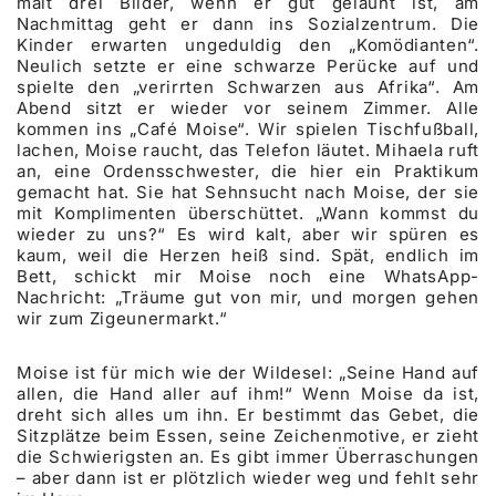
malt drei Bilder, wenn er gut gelaunt ist, am
Nachmittag geht er dann ins Sozialzentrum. Die
Kinder erwarten ungeduldig den „Komödianten“.
Neulich setzte er eine schwarze Perücke auf und
spielte den „verirrten Schwarzen aus Afrika“. Am
Abend sitzt er wieder vor seinem Zimmer. Alle
kommen ins „Café Moise“. Wir spielen Tischfußball,
lachen, Moise raucht, das Telefon läutet. Mihaela ruft
an, eine Ordensschwester, die hier ein Praktikum
gemacht hat. Sie hat Sehnsucht nach Moise, der sie
mit Komplimenten überschüttet. „Wann kommst du
wieder zu uns?“ Es wird kalt, aber wir spüren es
kaum, weil die Herzen heiß sind. Spät, endlich im
Bett, schickt mir Moise noch eine WhatsApp-
Nachricht: „Träume gut von mir, und morgen gehen
wir zum Zigeunermarkt.“
Moise ist für mich wie der Wildesel: „Seine Hand auf
allen, die Hand aller auf ihm!“ Wenn Moise da ist,
dreht sich alles um ihn. Er bestimmt das Gebet, die
Sitzplätze beim Essen, seine Zeichenmotive, er zieht
die Schwierigsten an. Es gibt immer Überraschungen
– aber dann ist er plötzlich wieder weg und fehlt sehr