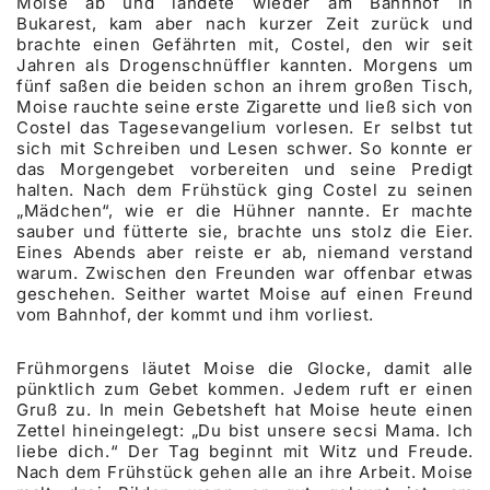
Moise ab und landete wieder am Bahnhof in
Bukarest, kam aber nach kurzer Zeit zurück und
brachte einen Gefährten mit, Costel, den wir seit
Jahren als Drogenschnüffler kannten. Morgens um
fünf saßen die beiden schon an ihrem großen Tisch,
Moise rauchte seine erste Zigarette und ließ sich von
Costel das Tagesevangelium vorlesen. Er selbst tut
sich mit Schreiben und Lesen schwer. So konnte er
das Morgengebet vorbereiten und seine Predigt
halten. Nach dem Frühstück ging Costel zu seinen
„Mädchen“, wie er die Hühner nannte. Er machte
sauber und fütterte sie, brachte uns stolz die Eier.
Eines Abends aber reiste er ab, niemand verstand
warum. Zwischen den Freunden war offenbar etwas
geschehen. Seither wartet Moise auf einen Freund
vom Bahnhof, der kommt und ihm vorliest.
Frühmorgens läutet Moise die Glocke, damit alle
pünktlich zum Gebet kommen. Jedem ruft er einen
Gruß zu. In mein Gebetsheft hat Moise heute einen
Zettel hineingelegt: „Du bist unsere secsi Mama. Ich
liebe dich.“ Der Tag beginnt mit Witz und Freude.
Nach dem Frühstück gehen alle an ihre Arbeit. Moise