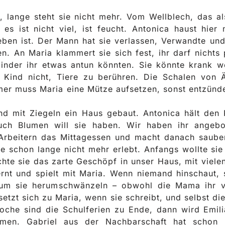
 lange steht sie nicht mehr. Vom Wellblech, das als
es ist nicht viel, ist feucht. Antonica haust hier 
eben ist. Der Mann hat sie verlassen, Verwandte und
n. An Maria klammert sie sich fest, ihr darf nichts p
Kinder ihr etwas antun könnten. Sie könnte krank 
m Kind nicht, Tiere zu berühren. Die Schalen von 
er muss Maria eine Mütze aufsetzen, sonst entzünde
nd mit Ziegeln ein Haus gebaut. Antonica hält den
uch Blumen will sie haben. Wir haben ihr angebo
 Arbeitern das Mittagessen und macht danach sauber
 schon lange nicht mehr erlebt. Anfangs wollte sie 
te sie das zarte Geschöpf in unser Haus, mit viele
lernt und spielt mit Maria. Wenn niemand hinschaut,
 um sie herumschwänzeln – obwohl die Mama ihr ve
etzt sich zu Maria, wenn sie schreibt, und selbst di
oche sind die Schulferien zu Ende, dann wird Emil
men. Gabriel aus der Nachbarschaft hat schon n