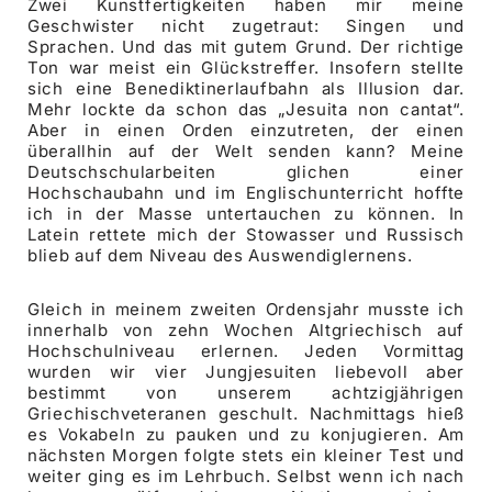
Zwei Kunstfertigkeiten haben mir meine
Geschwister nicht zugetraut: Singen und
Sprachen. Und das mit gutem Grund. Der richtige
Ton war meist ein Glückstreffer. Insofern stellte
sich eine Benediktinerlaufbahn als Illusion dar.
Mehr lockte da schon das „Jesuita non cantat“.
Aber in einen Orden einzutreten, der einen
überallhin auf der Welt senden kann? Meine
Deutschschularbeiten glichen einer
Hochschaubahn und im Englischunterricht hoffte
ich in der Masse untertauchen zu können. In
Latein rettete mich der Stowasser und Russisch
blieb auf dem Niveau des Auswendiglernens.
Gleich in meinem zweiten Ordensjahr musste ich
innerhalb von zehn Wochen Altgriechisch auf
Hochschulniveau erlernen. Jeden Vormittag
wurden wir vier Jungjesuiten liebevoll aber
bestimmt von unserem achtzigjährigen
Griechischveteranen geschult. Nachmittags hieß
es Vokabeln zu pauken und zu konjugieren. Am
nächsten Morgen folgte stets ein kleiner Test und
weiter ging es im Lehrbuch. Selbst wenn ich nach