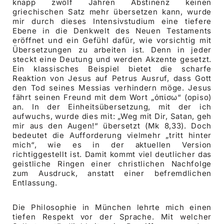
knapp zwölf Jahren Abstinenz keinen
griechischen Satz mehr übersetzen kann, wurde
mir durch dieses Intensivstudium eine tiefere
Ebene in die Denkwelt des Neuen Testaments
eröffnet und ein Gefühl dafür, wie vorsichtig mit
Übersetzungen zu arbeiten ist. Denn in jeder
steckt eine Deutung und werden Akzente gesetzt.
Ein klassisches Beispiel bietet die scharfe
Reaktion von Jesus auf Petrus Ausruf, dass Gott
den Tod seines Messias verhindern möge. Jesus
fährt seinen Freund mit dem Wort „όπίσω“ (opiso)
an. In der Einheitsübersetzung, mit der ich
aufwuchs, wurde dies mit: „Weg mit Dir, Satan, geh
mir aus den Augen!“ übersetzt (Mk 8,33). Doch
bedeutet die Aufforderung vielmehr „tritt hinter
mich“, wie es in der aktuellen Version
richtiggestellt ist. Damit kommt viel deutlicher das
geistliche Ringen einer christlichen Nachfolge
zum Ausdruck, anstatt einer befremdlichen
Entlassung.
Die Philosophie in München lehrte mich einen
tiefen Respekt vor der Sprache. Mit welcher