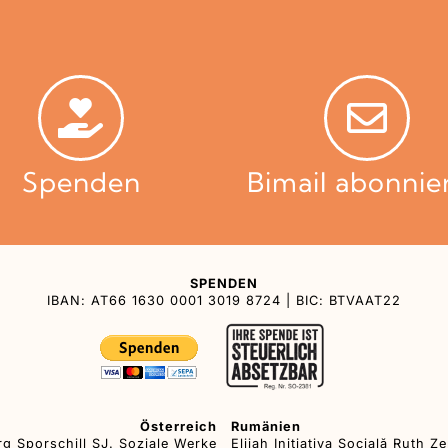
Spenden
Bimail abonnie
SPENDEN
IBAN: AT66 1630 0001 3019 8724 | BIC: BTVAAT22
Österreich
Rumänien
rg Sporschill SJ. Soziale Werke
Elijah Iniţiativa Socială Ruth Z