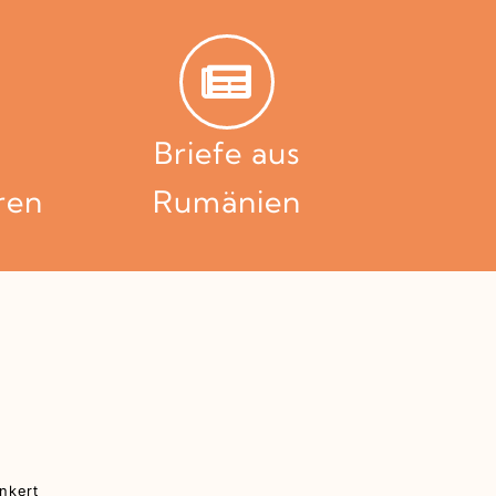
Briefe aus
ren
Rumänien
enkert