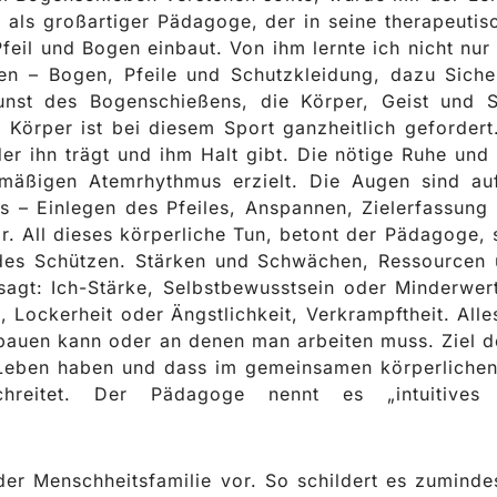
als großartiger Pädagoge, der in seine therapeutis
il und Bogen einbaut. Von ihm lernte ich nicht nur 
n – Bogen, Pfeile und Schutzkleidung, dazu Siche
unst des Bogenschießens, die Körper, Geist und 
 Körper ist bei diesem Sport ganzheitlich geforder
er ihn trägt und ihm Halt gibt. Die nötige Ruhe un
hmäßigen Atemrhythmus erzielt. Die Augen sind auf
 – Einlegen des Pfeiles, Anspannen, Zielerfassung 
. All dieses körperliche Tun, betont der Pädagoge, s
, des Schützen. Stärken und Schwächen, Ressource
esagt: Ich-Stärke, Selbstbewusstsein oder Minderwe
 Lockerheit oder Ängstlichkeit, Verkrampftheit. Alles
bauen kann oder an denen man arbeiten muss. Ziel d
Leben haben und dass im gemeinsamen körperlichen
schreitet. Der Pädagoge nennt es „intuitives
der Menschheitsfamilie vor. So schildert es zuminde