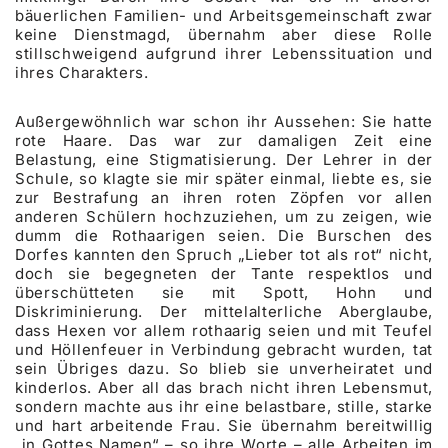
bäuerlichen Familien- und Arbeitsgemeinschaft zwar
keine Dienstmagd, übernahm aber diese Rolle
stillschweigend aufgrund ihrer Lebenssituation und
ihres Charakters.
Außergewöhnlich war schon ihr Aussehen: Sie hatte
rote Haare. Das war zur damaligen Zeit eine
Belastung, eine Stigmatisierung. Der Lehrer in der
Schule, so klagte sie mir später einmal, liebte es, sie
zur Bestrafung an ihren roten Zöpfen vor allen
anderen Schülern hochzuziehen, um zu zeigen, wie
dumm die Rothaarigen seien. Die Burschen des
Dorfes kannten den Spruch „Lieber tot als rot“ nicht,
doch sie begegneten der Tante respektlos und
überschütteten sie mit Spott, Hohn und
Diskriminierung. Der mittelalterliche Aberglaube,
dass Hexen vor allem rothaarig seien und mit Teufel
und Höllenfeuer in Verbindung gebracht wurden, tat
sein Übriges dazu. So blieb sie unverheiratet und
kinderlos. Aber all das brach nicht ihren Lebensmut,
sondern machte aus ihr eine belastbare, stille, starke
und hart arbeitende Frau. Sie übernahm bereitwillig
„in Gottes Namen“ – so ihre Worte – alle Arbeiten im