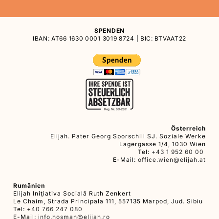
SPENDEN
IBAN: AT66 1630 0001 3019 8724 | BIC: BTVAAT22
Österreich
Elijah. Pater Georg Sporschill SJ. Soziale Werke
Lagergasse 1/4, 1030 Wien
Tel:
+43 1 952 60 00
E-Mail:
office.wien@elijah.at
Rumänien
Elijah Iniţiativa Socială Ruth Zenkert
Le Chaim, Strada Principala 111, 557135 Marpod, Jud. Sibiu
Tel:
+40 766 247 080
E-Mail:
info.hosman@elijah.ro