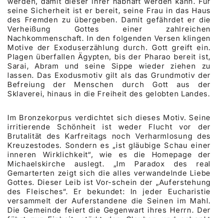
werden, damit dieser ihrer habhaft werden kann. Für
seine Sicherheit ist er bereit, seine Frau in das Haus
des Fremden zu übergeben. Damit gefährdet er die
Verheißung Gottes einer zahlreichen
Nachkommenschaft. In den folgenden Versen klingen
Motive der Exoduserzählung durch. Gott greift ein.
Plagen überfallen Ägypten, bis der Pharao bereit ist,
Sarai, Abram und seine Sippe wieder ziehen zu
lassen. Das Exodusmotiv gilt als das Grundmotiv der
Befreiung der Menschen durch Gott aus der
Sklaverei, hinaus in die Freiheit des gelobten Landes.
Im Bronzekorpus verdichtet sich dieses Motiv. Seine
irritierende Schönheit ist weder Flucht vor der
Brutalität des Karfreitags noch Verharmlosung des
Kreuzestodes. Sondern es „ist gläubige Schau einer
inneren Wirklichkeit“, wie es die Homepage der
Michaelskirche auslegt. „Im Paradox des real
Gemarterten zeigt sich die alles verwandelnde Liebe
Gottes. Dieser Leib ist Vor-schein der „Auferstehung
des Fleisches“. Er bekundet: In jeder Eucharistie
versammelt der Auferstandene die Seinen im Mahl.
Die Gemeinde feiert die Gegenwart ihres Herrn. Der