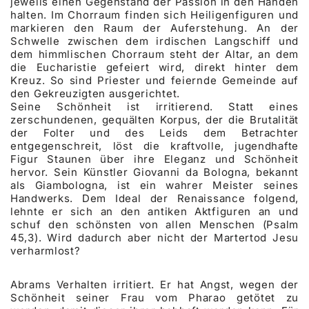
jeweils einen Gegenstand der Passion in den Händen
halten. Im Chorraum finden sich Heiligenfiguren und
markieren den Raum der Auferstehung. An der
Schwelle zwischen dem irdischen Langschiff und
dem himmlischen Chorraum steht der Altar, an dem
die Eucharistie gefeiert wird, direkt hinter dem
Kreuz. So sind Priester und feiernde Gemeinde auf
den Gekreuzigten ausgerichtet.
Seine Schönheit ist irritierend. Statt eines
zerschundenen, gequälten Korpus, der die Brutalität
der Folter und des Leids dem Betrachter
entgegenschreit, löst die kraftvolle, jugendhafte
Figur Staunen über ihre Eleganz und Schönheit
hervor. Sein Künstler Giovanni da Bologna, bekannt
als Giambologna, ist ein wahrer Meister seines
Handwerks. Dem Ideal der Renaissance folgend,
lehnte er sich an den antiken Aktfiguren an und
schuf den schönsten von allen Menschen (Psalm
45,3). Wird dadurch aber nicht der Martertod Jesu
verharmlost?
Abrams Verhalten irritiert. Er hat Angst, wegen der
Schönheit seiner Frau vom Pharao getötet zu