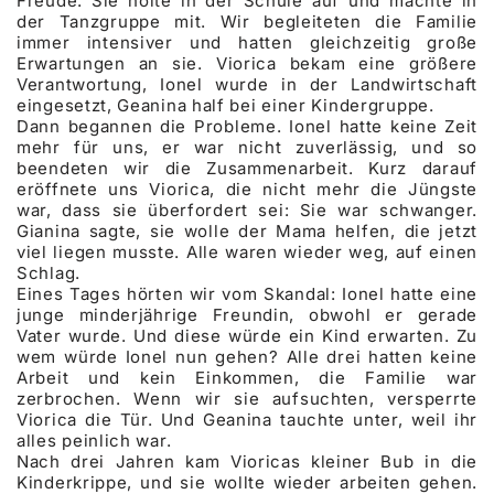
Freude. Sie holte in der Schule auf und machte in
der Tanzgruppe mit. Wir begleiteten die Familie
immer intensiver und hatten gleichzeitig große
Erwartungen an sie. Viorica bekam eine größere
Verantwortung, Ionel wurde in der Landwirtschaft
eingesetzt, Geanina half bei einer Kindergruppe.
Dann begannen die Probleme. Ionel hatte keine Zeit
mehr für uns, er war nicht zuverlässig, und so
beendeten wir die Zusammenarbeit. Kurz darauf
eröffnete uns Viorica, die nicht mehr die Jüngste
war, dass sie überfordert sei: Sie war schwanger.
Gianina sagte, sie wolle der Mama helfen, die jetzt
viel liegen musste. Alle waren wieder weg, auf einen
Schlag.
Eines Tages hörten wir vom Skandal: Ionel hatte eine
junge minderjährige Freundin, obwohl er gerade
Vater wurde. Und diese würde ein Kind erwarten. Zu
wem würde Ionel nun gehen? Alle drei hatten keine
Arbeit und kein Einkommen, die Familie war
zerbrochen. Wenn wir sie aufsuchten, versperrte
Viorica die Tür. Und Geanina tauchte unter, weil ihr
alles peinlich war.
Nach drei Jahren kam Vioricas kleiner Bub in die
Kinderkrippe, und sie wollte wieder arbeiten gehen.