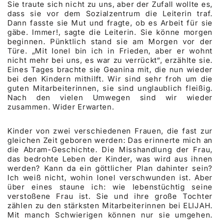
Sie traute sich nicht zu uns, aber der Zufall wollte es,
dass sie vor dem Sozialzentrum die Leiterin traf.
Dann fasste sie Mut und fragte, ob es Arbeit für sie
gäbe. Immer!, sagte die Leiterin. Sie könne morgen
beginnen. Pünktlich stand sie am Morgen vor der
Türe. „Mit Ionel bin ich in Frieden, aber er wohnt
nicht mehr bei uns, es war zu verrückt“, erzählte sie.
Eines Tages brachte sie Geanina mit, die nun wieder
bei den Kindern mithilft. Wir sind sehr froh um die
guten Mitarbeiterinnen, sie sind unglaublich fleißig.
Nach den vielen Umwegen sind wir wieder
zusammen. Wider Erwarten.
Kinder von zwei verschiedenen Frauen, die fast zur
gleichen Zeit geboren werden: Das erinnerte mich an
die Abram-Geschichte. Die Misshandlung der Frau,
das bedrohte Leben der Kinder, was wird aus ihnen
werden? Kann da ein göttlicher Plan dahinter sein?
Ich weiß nicht, wohin Ionel verschwunden ist. Aber
über eines staune ich: wie lebenstüchtig seine
verstoßene Frau ist. Sie und ihre große Tochter
zählen zu den stärksten Mitarbeiterinnen bei ELIJAH.
Mit manch Schwierigen können nur sie umgehen.