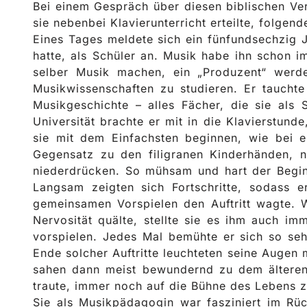
Bei einem Gespräch über diesen biblischen Ver
sie nebenbei Klavierunterricht erteilte, folgen
Eines Tages meldete sich ein fünfundsechzig Ja
hatte, als Schüler an. Musik habe ihn schon i
selber Musik machen, ein „Produzent“ werd
Musikwissenschaften zu studieren. Er tauchte
Musikgeschichte – alles Fächer, die sie als
Universität brachte er mit in die Klavierstunde
sie mit dem Einfachsten beginnen, wie bei e
Gegensatz zu den filigranen Kinderhänden, n
niederdrücken. So mühsam und hart der Beginn
Langsam zeigten sich Fortschritte, sodass e
gemeinsamen Vorspielen den Auftritt wagte. W
Nervosität quälte, stellte sie es ihm auch im
vorspielen. Jedes Mal bemühte er sich so seh
Ende solcher Auftritte leuchteten seine Augen
sahen dann meist bewundernd zu dem älteren 
traute, immer noch auf die Bühne des Lebens z
Sie als Musikpädagogin war fasziniert im Rüc