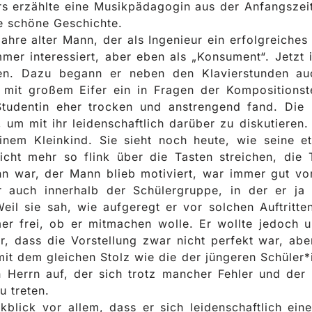
s erzählte eine Musikpädagogin aus der Anfangszeit
de schöne Geschichte.
hre alter Mann, der als Ingenieur ein erfolgreiches 
mmer interessiert, aber eben als „Konsument“. Jetzt 
en. Dazu begann er neben den Klavierstunden auc
 mit großem Eifer ein in Fragen der Kompositionst
 Studentin eher trocken und anstrengend fand. Di
, um mit ihr leidenschaftlich darüber zu diskutieren
inem Kleinkind. Sie sieht noch heute, wie seine e
icht mehr so flink über die Tasten streichen, di
 war, der Mann blieb motiviert, war immer gut vorb
r auch innerhalb der Schülergruppe, in der er ja
eil sie sah, wie aufgeregt er vor solchen Auftritte
mer frei, ob er mitmachen wolle. Er wollte jedoch 
r, dass die Vorstellung zwar nicht perfekt war, ab
 mit dem gleichen Stolz wie die der jüngeren Schüle
Herrn auf, der sich trotz mancher Fehler und der
u treten.
kblick vor allem, dass er sich leidenschaftlich ein