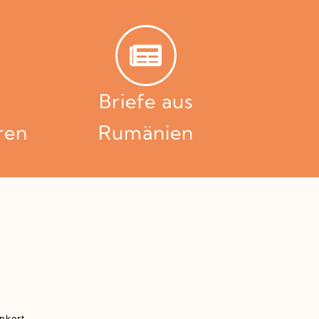
Briefe aus
ren
Rumänien
enkert