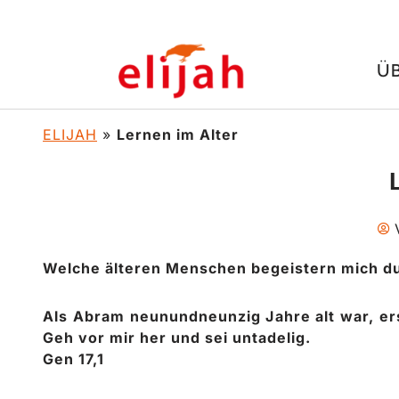
Zum
Ü
Inhalt
springen
ELIJAH
»
Lernen im Alter
Welche älteren Menschen begeistern mich du
Als Abram neunundneunzig Jahre alt war, er
Geh vor mir her und sei untadelig.
Gen 17,1