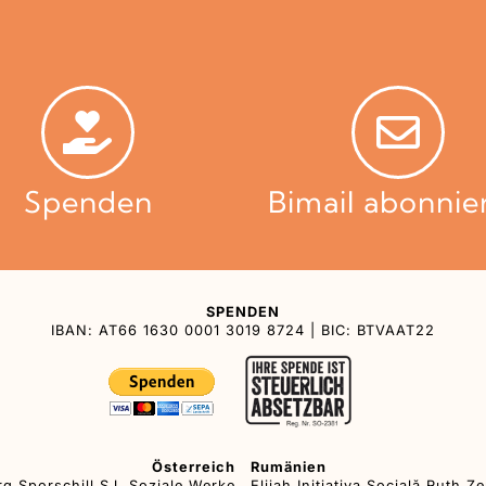
Spenden
Bimail abonnie
SPENDEN
IBAN: AT66 1630 0001 3019 8724 | BIC: BTVAAT22
Österreich
Rumänien
rg Sporschill SJ. Soziale Werke
Elijah Iniţiativa Socială Ruth Z