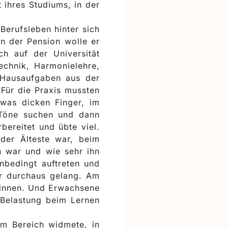
 ihres Studiums, in der
Berufsleben hinter sich
in der Pension wolle er
h auf der Universität
echnik, Harmonielehre,
e Hausaufgaben aus der
. Für die Praxis mussten
twas dicken Finger, im
e Töne suchen und dann
ereitet und übte viel.
 der Älteste war, beim
n war und wie sehr ihn
unbedingt auftreten und
er durchaus gelang. Am
r*innen. Und Erwachsene
 Belastung beim Lernen
em Bereich widmete, in