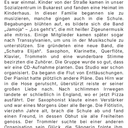
Es war einmal. Kinder von der Straße kamen in unser
Sozialzentrum in Bukarest und fanden eine Heimat im
Kinderhaus. In dieser Familie begannen sie zu
musizieren, manche gingen auch in die Schule.
Begabungen blühten auf, es bildete sich die Band
„Jamoja“ – „Los geht’s“, die mit heißer Zigeunermusik
alle mitriss. Einige Mitglieder kamen später sogar
nach Transsylvanien, um uns in der Musikschule zu
unterstützen. Sie gründeten eine neue Band, die
„Schatra Elijah“. Saxophon, Klarinette, Querflöte,
Klavier, Trommeln und eine wunderbare Stimme
bezirzten die Zuhörer. Die Gruppe wurde so gut, dass
wir eine CD-Aufnahme planten. Das Studio war schon
organisiert. Da begann die Flut von Enttäuschungen.
Der Pianist hatte plötzlich andere Pläne. Das Hirn war
in die Hose gerutscht, überstürzt reiste er seiner
großen Liebe nach. Nach schlimmen Irrwegen
landete er schließlich in England, wo er jetzt Pizza
ausfährt. Der Saxophonist klaute einen Verstärker
und war eines Morgens über alle Berge. Die Flötistin,
vierzehn Jahre alt, brach die Schule ab und fand
einen Freund, in dessen Obhut sie alle Freiheiten
genoss. Der Trommler suchte bei einer anderen
Organisation sein Glück, die Sängerin folgte ihm.