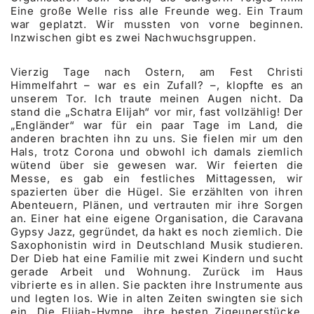
Eine große Welle riss alle Freunde weg. Ein Traum
war geplatzt. Wir mussten von vorne beginnen.
Inzwischen gibt es zwei Nachwuchsgruppen.
Vierzig Tage nach Ostern, am Fest Christi
Himmelfahrt – war es ein Zufall? –, klopfte es an
unserem Tor. Ich traute meinen Augen nicht. Da
stand die „Schatra Elijah“ vor mir, fast vollzählig! Der
„Engländer“ war für ein paar Tage im Land, die
anderen brachten ihn zu uns. Sie fielen mir um den
Hals, trotz Corona und obwohl ich damals ziemlich
wütend über sie gewesen war. Wir feierten die
Messe, es gab ein festliches Mittagessen, wir
spazierten über die Hügel. Sie erzählten von ihren
Abenteuern, Plänen, und vertrauten mir ihre Sorgen
an. Einer hat eine eigene Organisation, die Caravana
Gypsy Jazz, gegründet, da hakt es noch ziemlich. Die
Saxophonistin wird in Deutschland Musik studieren.
Der Dieb hat eine Familie mit zwei Kindern und sucht
gerade Arbeit und Wohnung. Zurück im Haus
vibrierte es in allen. Sie packten ihre Instrumente aus
und legten los. Wie in alten Zeiten swingten sie sich
ein. Die Elijah-Hymne, ihre besten Zigeunerstücke,