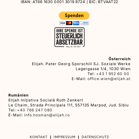
IBAN: AT66 1630 0001 3019 8724 | BIC: BTVAAT22
Österreich
Elijah. Pater Georg Sporschill SJ. Soziale Werke
Lagergasse 1/4, 1030 Wien
Tel:
+43 1 952 60 00
E-Mail:
office.wien@elijah.at
Rumänien
Elijah Iniţiativa Socială Ruth Zenkert
Le Chaim, Strada Principala 111, 557135 Marpod, Jud. Sibiu
Tel:
+40 766 247 080
E-Mail:
info.hosman@elijah.ro
KONTAKT
IMPRESSUM
DATENSCHUTZ