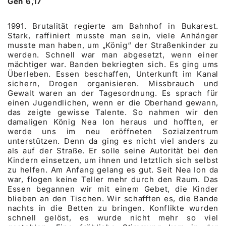
Gen 6,17
1991. Brutalität regierte am Bahnhof in Bukarest.
Stark, raffiniert musste man sein, viele Anhänger
musste man haben, um „König“ der Straßenkinder zu
werden. Schnell war man abgesetzt, wenn einer
mächtiger war. Banden bekriegten sich. Es ging ums
Überleben. Essen beschaffen, Unterkunft im Kanal
sichern, Drogen organisieren. Missbrauch und
Gewalt waren an der Tagesordnung. Es sprach für
einen Jugendlichen, wenn er die Oberhand gewann,
das zeigte gewisse Talente. So nahmen wir den
damaligen König Nea Ion heraus und hofften, er
werde uns im neu eröffneten Sozialzentrum
unterstützen. Denn da ging es nicht viel anders zu
als auf der Straße. Er solle seine Autorität bei den
Kindern einsetzen, um ihnen und letztlich sich selbst
zu helfen. Am Anfang gelang es gut. Seit Nea Ion da
war, flogen keine Teller mehr durch den Raum. Das
Essen begannen wir mit einem Gebet, die Kinder
blieben an den Tischen. Wir schafften es, die Bande
nachts in die Betten zu bringen. Konflikte wurden
schnell gelöst, es wurde nicht mehr so viel