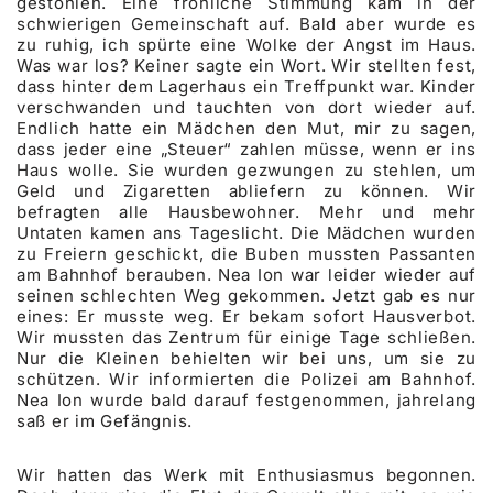
gestohlen. Eine fröhliche Stimmung kam in der
schwierigen Gemeinschaft auf. Bald aber wurde es
zu ruhig, ich spürte eine Wolke der Angst im Haus.
Was war los? Keiner sagte ein Wort. Wir stellten fest,
dass hinter dem Lagerhaus ein Treffpunkt war. Kinder
verschwanden und tauchten von dort wieder auf.
Endlich hatte ein Mädchen den Mut, mir zu sagen,
dass jeder eine „Steuer“ zahlen müsse, wenn er ins
Haus wolle. Sie wurden gezwungen zu stehlen, um
Geld und Zigaretten abliefern zu können. Wir
befragten alle Hausbewohner. Mehr und mehr
Untaten kamen ans Tageslicht. Die Mädchen wurden
zu Freiern geschickt, die Buben mussten Passanten
am Bahnhof berauben. Nea Ion war leider wieder auf
seinen schlechten Weg gekommen. Jetzt gab es nur
eines: Er musste weg. Er bekam sofort Hausverbot.
Wir mussten das Zentrum für einige Tage schließen.
Nur die Kleinen behielten wir bei uns, um sie zu
schützen. Wir informierten die Polizei am Bahnhof.
Nea Ion wurde bald darauf festgenommen, jahrelang
saß er im Gefängnis.
Wir hatten das Werk mit Enthusiasmus begonnen.