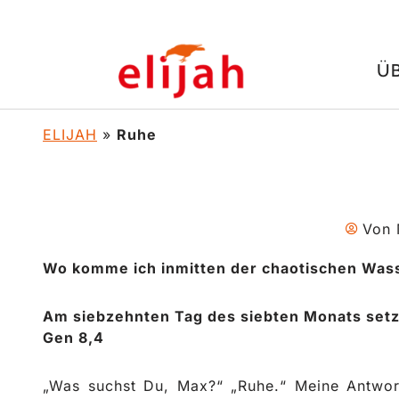
Zum
Ü
Inhalt
springen
ELIJAH
»
Ruhe
Von
Wo komme ich inmitten der chaotischen Was
Am siebzehnten Tag des siebten Monats setzt
Gen 8,4
„Was suchst Du, Max?“ „Ruhe.“ Meine Antwor