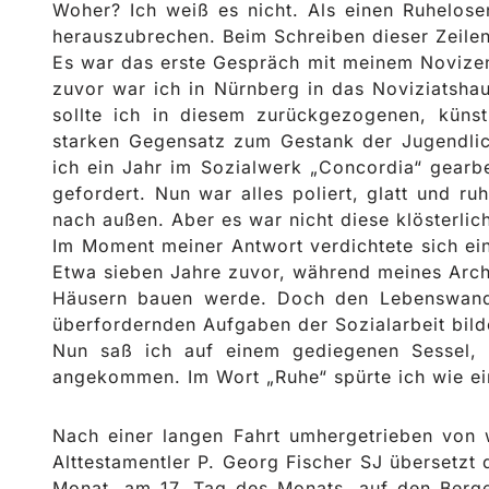
Woher? Ich weiß es nicht. Als einen Ruhelose
herauszubrechen. Beim Schreiben dieser Zeilen
Es war das erste Gespräch mit meinem Novizen
zuvor war ich in Nürnberg in das Noviziatshau
sollte ich in diesem zurückgezogenen, küns
starken Gegensatz zum Gestank der Jugendlic
ich ein Jahr im Sozialwerk „Concordia“ gearbe
gefordert. Nun war alles poliert, glatt und r
nach außen. Aber es war nicht diese klösterlic
Im Moment meiner Antwort verdichtete sich ei
Etwa sieben Jahre zuvor, während meines Archi
Häusern bauen werde. Doch den Lebenswandel
überfordernden Aufgaben der Sozialarbeit bild
Nun saß ich auf einem gediegenen Sessel,
angekommen. Im Wort „Ruhe“ spürte ich wie ein
Nach einer langen Fahrt umhergetrieben von 
Alttestamentler P. Georg Fischer SJ übersetzt
Monat, am 17. Tag des Monats, auf den Bergen von A