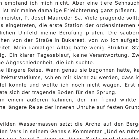
n empfand ich mich nicht. Aber eine tiefe Sehnsuc
 ist mir meine damalige Erleichterung ganz präsent.
meister, P. Josef Maureder SJ. Viele prägende sollt
s eingetreten, die erste Station der ordensinternen
tlichen Umfeld meine Berufung prüfen. Die saube
hen von der Straße in Bukarest, von wo ich aufgeb
itet. Mein damaliger Alltag hatte wenig Struktur. St
uhig. Ein klarer Tagesablauf, keine Verantwortung. 
he Abgeschiedenheit, die ich suchte.
ne längere Reise. Wann genau sie begonnen hatte, ka
tekturstudiums, schien mir klarer zu werden, dass i
 konnte und wollte ich noch nicht wagen. Erst mi
ete sich der tragende Boden für den Sprung.
 in einem äußeren Rahmen, der mir fremd wirkte
e längere Reise der inneren Unruhe auf festen Grund
wilden Wassermassen setzt die Arche auf den Berg
 den Vers in seinem Genesis Kommentar „Und es ruht
rarat.“, denn an dieser Stelle wird dasselbe Verb נוח (Au