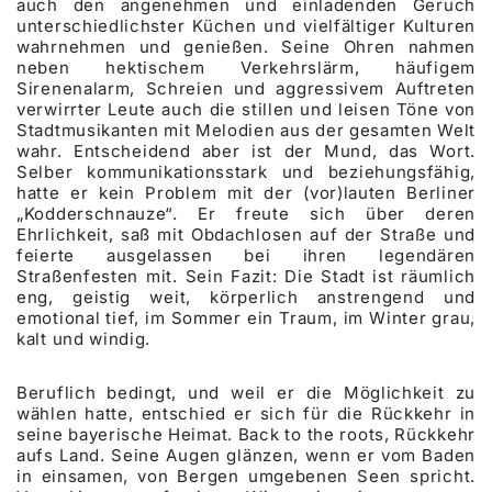
auch den angenehmen und einladenden Geruch
unterschiedlichster Küchen und vielfältiger Kulturen
wahrnehmen und genießen. Seine Ohren nahmen
neben hektischem Verkehrslärm, häufigem
Sirenenalarm, Schreien und aggressivem Auftreten
verwirrter Leute auch die stillen und leisen Töne von
Stadtmusikanten mit Melodien aus der gesamten Welt
wahr. Entscheidend aber ist der Mund, das Wort.
Selber kommunikationsstark und beziehungsfähig,
hatte er kein Problem mit der (vor)lauten Berliner
„Kodderschnauze“. Er freute sich über deren
Ehrlichkeit, saß mit Obdachlosen auf der Straße und
feierte ausgelassen bei ihren legendären
Straßenfesten mit. Sein Fazit: Die Stadt ist räumlich
eng, geistig weit, körperlich anstrengend und
emotional tief, im Sommer ein Traum, im Winter grau,
kalt und windig.
Beruflich bedingt, und weil er die Möglichkeit zu
wählen hatte, entschied er sich für die Rückkehr in
seine bayerische Heimat. Back to the roots, Rückkehr
aufs Land. Seine Augen glänzen, wenn er vom Baden
in einsamen, von Bergen umgebenen Seen spricht.