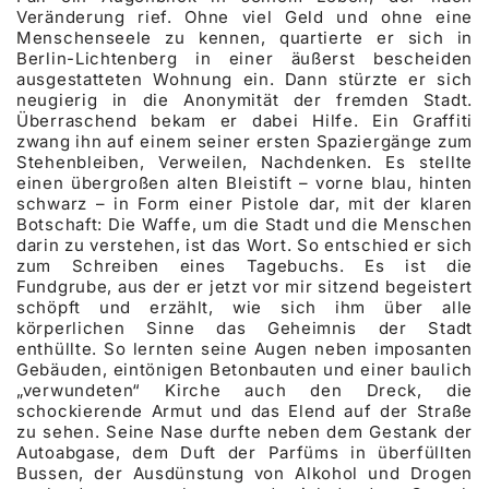
Veränderung rief. Ohne viel Geld und ohne eine
Menschenseele zu kennen, quartierte er sich in
Berlin-Lichtenberg in einer äußerst bescheiden
ausgestatteten Wohnung ein. Dann stürzte er sich
neugierig in die Anonymität der fremden Stadt.
Überraschend bekam er dabei Hilfe. Ein Graffiti
zwang ihn auf einem seiner ersten Spaziergänge zum
Stehenbleiben, Verweilen, Nachdenken. Es stellte
einen übergroßen alten Bleistift – vorne blau, hinten
schwarz – in Form einer Pistole dar, mit der klaren
Botschaft: Die Waffe, um die Stadt und die Menschen
darin zu verstehen, ist das Wort. So entschied er sich
zum Schreiben eines Tagebuchs. Es ist die
Fundgrube, aus der er jetzt vor mir sitzend begeistert
schöpft und erzählt, wie sich ihm über alle
körperlichen Sinne das Geheimnis der Stadt
enthüllte. So lernten seine Augen neben imposanten
Gebäuden, eintönigen Betonbauten und einer baulich
„verwundeten“ Kirche auch den Dreck, die
schockierende Armut und das Elend auf der Straße
zu sehen. Seine Nase durfte neben dem Gestank der
Autoabgase, dem Duft der Parfüms in überfüllten
Bussen, der Ausdünstung von Alkohol und Drogen