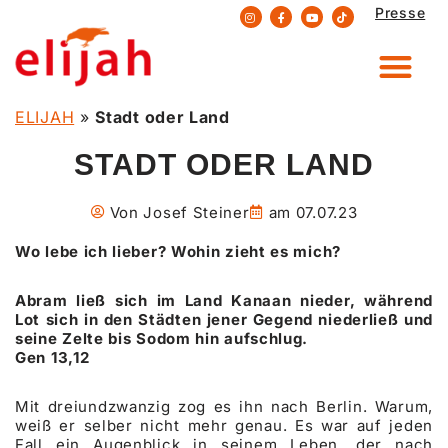
Presse
Zum
Inhalt
springen
ELIJAH
»
Stadt oder Land
STADT ODER LAND
Von
Josef Steiner
am
07.07.23
Wo lebe ich lieber? Wohin zieht es mich?
Abram ließ sich im Land Kanaan nieder, während
Lot sich in den Städten jener Gegend niederließ und
seine Zelte bis Sodom hin aufschlug.
Gen 13,12
Mit dreiundzwanzig zog es ihn nach Berlin. Warum,
weiß er selber nicht mehr genau. Es war auf jeden
Fall ein Augenblick in seinem Leben, der nach