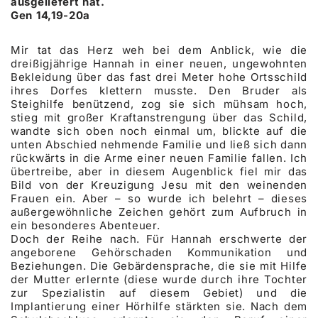
ausgeliefert hat.
Gen 14,19-20a
Mir tat das Herz weh bei dem Anblick, wie die
dreißigjährige Hannah in einer neuen, ungewohnten
Bekleidung über das fast drei Meter hohe Ortsschild
ihres Dorfes klettern musste. Den Bruder als
Steighilfe benützend, zog sie sich mühsam hoch,
stieg mit großer Kraftanstrengung über das Schild,
wandte sich oben noch einmal um, blickte auf die
unten Abschied nehmende Familie und ließ sich dann
rückwärts in die Arme einer neuen Familie fallen. Ich
übertreibe, aber in diesem Augenblick fiel mir das
Bild von der Kreuzigung Jesu mit den weinenden
Frauen ein. Aber – so wurde ich belehrt – dieses
außergewöhnliche Zeichen gehört zum Aufbruch in
ein besonderes Abenteuer.
Doch der Reihe nach. Für Hannah erschwerte der
angeborene Gehörschaden Kommunikation und
Beziehungen. Die Gebärdensprache, die sie mit Hilfe
der Mutter erlernte (diese wurde durch ihre Tochter
zur Spezialistin auf diesem Gebiet) und die
Implantierung einer Hörhilfe stärkten sie. Nach dem