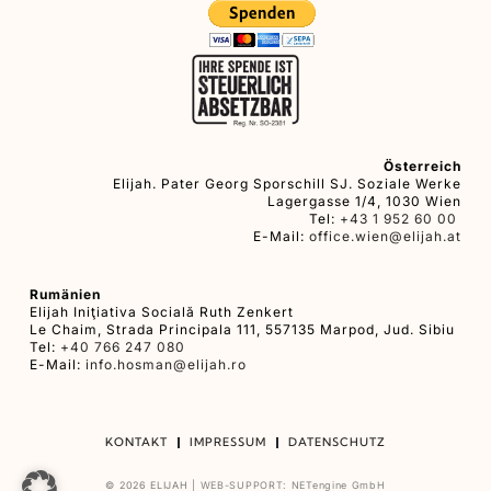
Österreich
Elijah. Pater Georg Sporschill SJ. Soziale Werke
Lagergasse 1/4, 1030 Wien
Tel:
+43 1 952 60 00
E-Mail:
office.wien@elijah.at
Rumänien
Elijah Iniţiativa Socială Ruth Zenkert
Le Chaim, Strada Principala 111, 557135 Marpod, Jud. Sibiu
Tel:
+40 766 247 080
E-Mail:
info.hosman@elijah.ro
KONTAKT
IMPRESSUM
DATENSCHUTZ
© 2026 ELIJAH |
WEB-SUPPORT:
NETengine GmbH