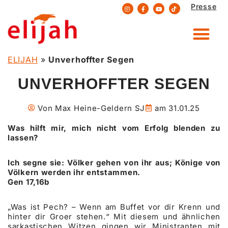
Presse
Zum
Inhalt
springen
ELIJAH
»
Unverhoffter Segen
UNVERHOFFTER SEGEN
Von
Max Heine-Geldern SJ
am
31.01.25
Was hilft mir, mich nicht vom Erfolg blenden zu
lassen?
Ich segne sie: Völker gehen von ihr aus; Könige von
Völkern werden ihr entstammen.
Gen 17,16b
„Was ist Pech? – Wenn am Buffet vor dir Krenn und
hinter dir Groer stehen.“ Mit diesem und ähnlichen
sarkastischen Witzen gingen wir Ministranten mit