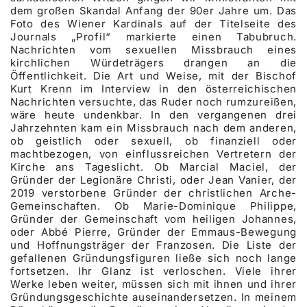
dem großen Skandal Anfang der 90er Jahre um. Das
Foto des Wiener Kardinals auf der Titelseite des
Journals „Profil“ markierte einen Tabubruch.
Nachrichten vom sexuellen Missbrauch eines
kirchlichen Würdeträgers drangen an die
Öffentlichkeit. Die Art und Weise, mit der Bischof
Kurt Krenn im Interview in den österreichischen
Nachrichten versuchte, das Ruder noch rumzureißen,
wäre heute undenkbar. In den vergangenen drei
Jahrzehnten kam ein Missbrauch nach dem anderen,
ob geistlich oder sexuell, ob finanziell oder
machtbezogen, von einflussreichen Vertretern der
Kirche ans Tageslicht. Ob Marcial Maciel, der
Gründer der Legionäre Christi, oder Jean Vanier, der
2019 verstorbene Gründer der christlichen Arche-
Gemeinschaften. Ob Marie-Dominique Philippe,
Gründer der Gemeinschaft vom heiligen Johannes,
oder Abbé Pierre, Gründer der Emmaus-Bewegung
und Hoffnungsträger der Franzosen. Die Liste der
gefallenen Gründungsfiguren ließe sich noch lange
fortsetzen. Ihr Glanz ist verloschen. Viele ihrer
Werke leben weiter, müssen sich mit ihnen und ihrer
Gründungsgeschichte auseinandersetzen. In meinem