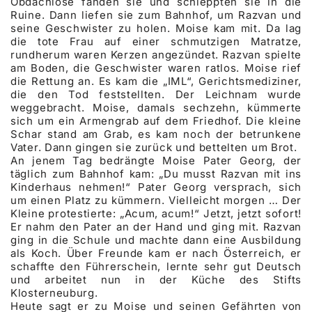
Obdachlose fanden sie und schleppten sie in die
Ruine. Dann liefen sie zum Bahnhof, um Razvan und
seine Geschwister zu holen. Moise kam mit. Da lag
die tote Frau auf einer schmutzigen Matratze,
rundherum waren Kerzen angezündet. Razvan spielte
am Boden, die Geschwister waren ratlos. Moise rief
die Rettung an. Es kam die „IML“, Gerichtsmediziner,
die den Tod feststellten. Der Leichnam wurde
weggebracht. Moise, damals sechzehn, kümmerte
sich um ein Armengrab auf dem Friedhof. Die kleine
Schar stand am Grab, es kam noch der betrunkene
Vater. Dann gingen sie zurück und bettelten um Brot.
An jenem Tag bedrängte Moise Pater Georg, der
täglich zum Bahnhof kam: „Du musst Razvan mit ins
Kinderhaus nehmen!“ Pater Georg versprach, sich
um einen Platz zu kümmern. Vielleicht morgen … Der
Kleine protestierte: „Acum, acum!“ Jetzt, jetzt sofort!
Er nahm den Pater an der Hand und ging mit. Razvan
ging in die Schule und machte dann eine Ausbildung
als Koch. Über Freunde kam er nach Österreich, er
schaffte den Führerschein, lernte sehr gut Deutsch
und arbeitet nun in der Küche des Stifts
Klosterneuburg.
Heute sagt er zu Moise und seinen Gefährten von