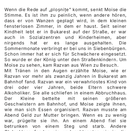
Wenn die Rede auf „ploșnițe” kommt, senkt Moise die
Stimme. Es ist ihm zu peinlich, wenn andere hören,
dass er von Wanzen geplagt wird, in dem kleinen
fensterlosen Zimmer, in dem er haust. Seit seiner
Kindheit lebt er in Bukarest auf der Straße, er war
auch in Sozialzentren und Kinderheimen, aber
nirgends hat er es lange ausgehalten. Die
Sommermonate verbringt er bei uns in Siebenbürgen.
Schon immer hat er sich für Schwächere eingesetzt.
So wurde er der König unter den Straßenkindern. Um
Moise zu sehen, kam Razvan aus Wien zu Besuch.
Mit Tränen in den Augen erzählte Moise, wie er
Razvan vor mehr als zwanzig Jahren in Bukarest am
Bahnhof fand. Razvan war ein verwahrlostes Kind von
drei oder vier Jahren, beide Eltern schwere
Alkoholiker. Sie alle schliefen in einem Abbruchhaus.
Der Kleine bettelte mit seinen größeren
Geschwistern am Bahnhof, und Moise zeigte ihnen,
wie man sich Essen organisiert. Razvan musste am
Abend Geld zur Mutter bringen. Wenn es zu wenig
war, prügelte sie ihn. An einem Abend fiel sie
betrunken von einem Steg und starb. Andere