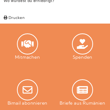
Wo wurdest du erniedrigt?
Drucken
Mitmachen
Spenden
Bimail abonnieren
Briefe aus Rumänien