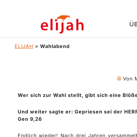
Zum
Ü
Inhalt
springen
ELIJAH
»
Wahlabend
Von
M
Wer sich zur Wahl stellt, gibt sich eine Blöß
Und weiter sagte er: Gepriesen sei der HER
Gen 9,26
Endlich wieder! Nach drei Jahren versammelt