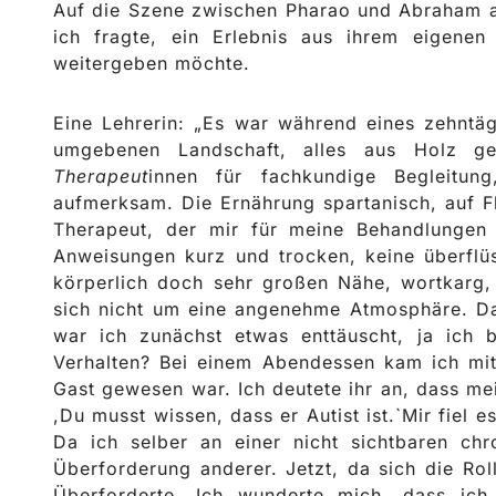
Auf die Szene zwischen Pharao und Abraham ang
ich fragte, ein Erlebnis aus ihrem eigene
weitergeben möchte.
Eine Lehrerin: „Es war während eines zehntä
umgebenen Landschaft, alles aus Holz g
Therapeut
innen für fachkundige Begleitun
aufmerksam. Die Ernährung spartanisch, auf Fl
Therapeut, der mir für meine Behandlungen 
Anweisungen kurz und trocken, keine überflüs
körperlich doch sehr großen Nähe, wortkarg, 
sich nicht um eine angenehme Atmosphäre. Da 
war ich zunächst etwas enttäuscht, ja ich
Verhalten? Bei einem Abendessen kam ich mit 
Gast gewesen war. Ich deutete ihr an, dass m
,Du musst wissen, dass er Autist ist.`Mir fie
Da ich selber an einer nicht sichtbaren chro
Überforderung anderer. Jetzt, da sich die Rol
Überforderte. Ich wunderte mich, dass ich