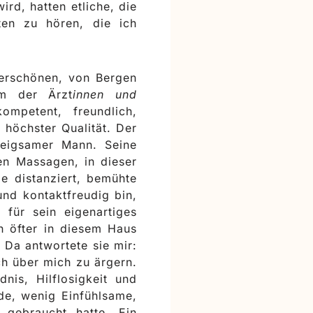
rd, hatten etliche, die
ten zu hören, die ich
derschönen, von Bergen
m der Ärzt
innen und
mpetent, freundlich,
 höchster Qualität. Der
weigsamer Mann. Seine
en Massagen, in dieser
e distanziert, bemühte
nd kontaktfreudig bin,
für sein eigenartiges
n öfter in diesem Haus
Da antwortete sie mir:
ch über mich zu ärgern.
nis, Hilflosigkeit und
nde, wenig Einfühlsame,
 gebraucht hatte. Ein