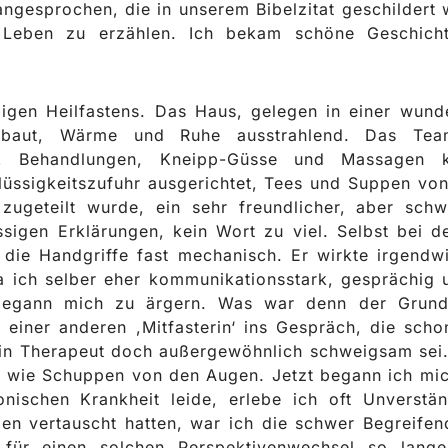
esprochen, die in unserem Bibelzitat geschildert wi
n Leben zu erzählen. Ich bekam schöne Geschich
gigen Heilfastens. Das Haus, gelegen in einer wun
ebaut, Wärme und Ruhe ausstrahlend. Das Tea
g, Behandlungen, Kneipp-Güsse und Massagen ko
üssigkeitszufuhr ausgerichtet, Tees und Suppen von
zugeteilt wurde, ein sehr freundlicher, aber sch
sigen Erklärungen, kein Wort zu viel. Selbst bei d
die Handgriffe fast mechanisch. Er wirkte irgendwi
ich selber eher kommunikationsstark, gesprächig u
 begann mich zu ärgern. Was war denn der Grund 
einer anderen ,Mitfasterin‘ ins Gespräch, die scho
ein Therapeut doch außergewöhnlich schweigsam sei. 
l es wie Schuppen von den Augen. Jetzt begann ich mi
nischen Krankheit leide, erlebe ich oft Unverständ
len vertauscht hatten, war ich die schwer Begreife
 für einen solchen Perspektivenwechsel so lange