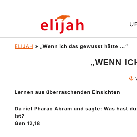
Zum
Ü
Inhalt
springen
ELIJAH
»
„Wenn ich das gewusst hätte …“
„WENN IC
Lernen aus überraschenden Einsichten
Da rief Pharao Abram und sagte: Was hast du
ist?
Gen 12,18