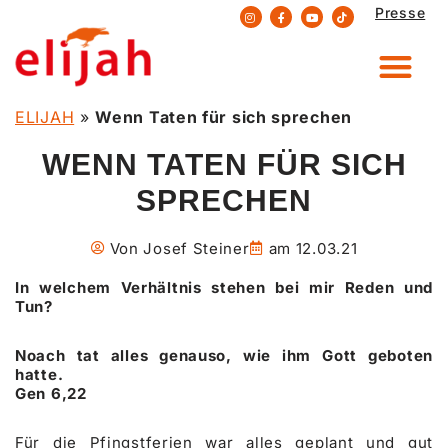
Presse
Zum
Inhalt
springen
ELIJAH
»
Wenn Taten für sich sprechen
WENN TATEN FÜR SICH
SPRECHEN
Von
Josef Steiner
am
12.03.21
In welchem Verhältnis stehen bei mir Reden und
Tun?
Noach tat alles genauso, wie ihm Gott geboten
hatte.
Gen 6,22
Für die Pfingstferien war alles geplant und gut