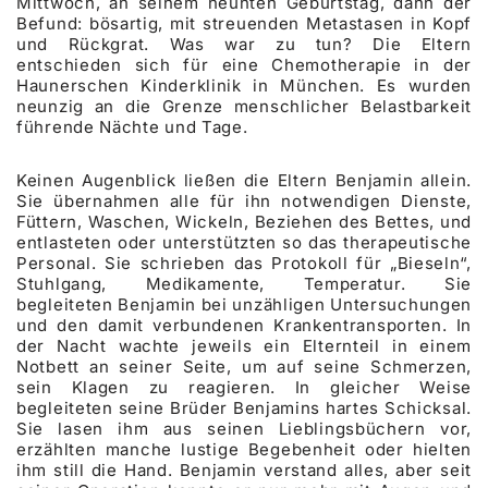
Mittwoch, an seinem neunten Geburtstag, dann der
Befund: bösartig, mit streuenden Metastasen in Kopf
und Rückgrat. Was war zu tun? Die Eltern
entschieden sich für eine Chemotherapie in der
Haunerschen Kinderklinik in München. Es wurden
neunzig an die Grenze menschlicher Belastbarkeit
führende Nächte und Tage.
Keinen Augenblick ließen die Eltern Benjamin allein.
Sie übernahmen alle für ihn notwendigen Dienste,
Füttern, Waschen, Wickeln, Beziehen des Bettes, und
entlasteten oder unterstützten so das therapeutische
Personal. Sie schrieben das Protokoll für „Bieseln“,
Stuhlgang, Medikamente, Temperatur. Sie
begleiteten Benjamin bei unzähligen Untersuchungen
und den damit verbundenen Krankentransporten. In
der Nacht wachte jeweils ein Elternteil in einem
Notbett an seiner Seite, um auf seine Schmerzen,
sein Klagen zu reagieren. In gleicher Weise
begleiteten seine Brüder Benjamins hartes Schicksal.
Sie lasen ihm aus seinen Lieblingsbüchern vor,
erzählten manche lustige Begebenheit oder hielten
ihm still die Hand. Benjamin verstand alles, aber seit